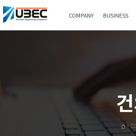
COMPANY
BUSINESS
건
> C