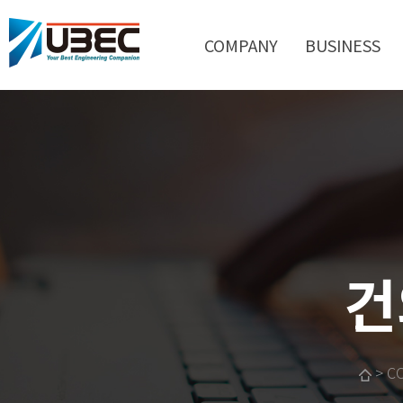
COMPANY
BUSINESS
건
> C