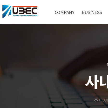
COMPANY
BUSINESS
사
> CO