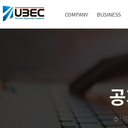
COMPANY
BUSINESS
공
> C