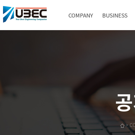
COMPANY
BUSINESS
공
> C