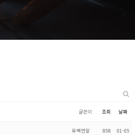
글쓴이
조회
날짜
유벡연말
858
01-05